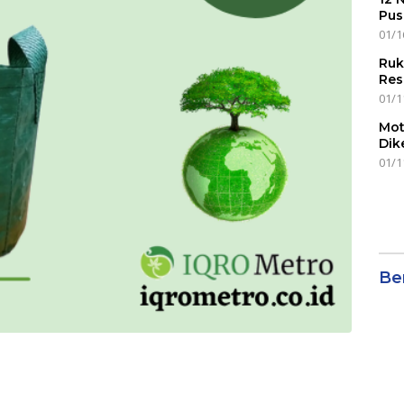
Pus
01/1
Ruk
Res
01/1
Mot
Dik
01/1
Ber