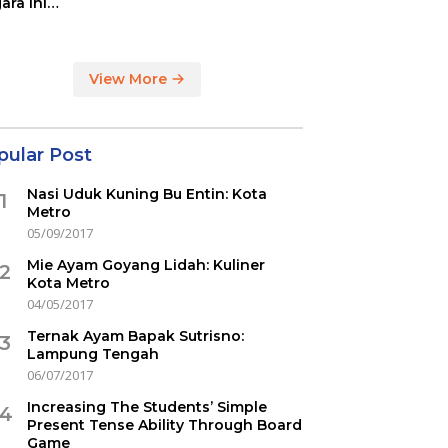
ara ini
indikasi
ercovid
View More
pular Post
Nasi Uduk Kuning Bu Entin: Kota
1
Metro
05/09/2017
Mie Ayam Goyang Lidah: Kuliner
2
Kota Metro
04/05/2017
Ternak Ayam Bapak Sutrisno:
3
Lampung Tengah
06/07/2017
Increasing The Students’ Simple
4
Present Tense Ability Through Board
Game