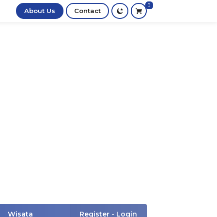
0
About Us
Contact
Wisata
Register - Login