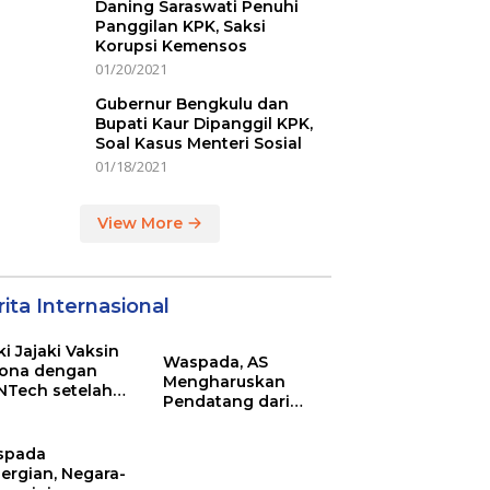
Daning Saraswati Penuhi
Panggilan KPK, Saksi
Korupsi Kemensos
01/20/2021
Gubernur Bengkulu dan
Bupati Kaur Dipanggil KPK,
Soal Kasus Menteri Sosial
01/18/2021
View More
ita Internasional
ki Jajaki Vaksin
Waspada, AS
ona dengan
Mengharuskan
NTech setelah
Pendatang dari
ovac
Inggris Sertakan
Hasil Tes Corona
spada
ergian, Negara-