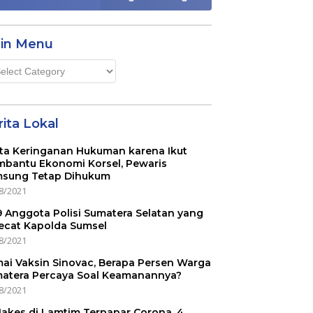
in Menu
n
u
ita Lokal
ta Keringanan Hukuman karena Ikut
bantu Ekonomi Korsel, Pewaris
sung Tetap Dihukum
8/2021
 9 Anggota Polisi Sumatera Selatan yang
ecat Kapolda Sumsel
8/2021
ai Vaksin Sinovac, Berapa Persen Warga
atera Percaya Soal Keamanannya?
8/2021
Nakes di Lamtim Terpapar Corona, 4