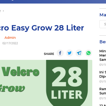
r
Ma
Mai
cro Easy Grow 28 Liter
Men
Admin
Ber
02/17/2022
Min
SHARE
Mem
Sam
01/1
Ini
Dip
01/1
Ram
Sum
01/1
12 