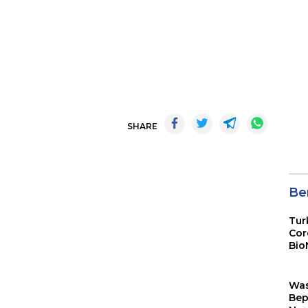
SHARE
Ber
Tur
Cor
Bio
Sin
Wa
Bep