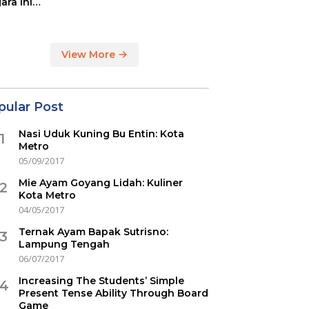
ara ini
indikasi
ercovid
View More
pular Post
Nasi Uduk Kuning Bu Entin: Kota
1
Metro
05/09/2017
Mie Ayam Goyang Lidah: Kuliner
2
Kota Metro
04/05/2017
Ternak Ayam Bapak Sutrisno:
3
Lampung Tengah
06/07/2017
Increasing The Students’ Simple
4
Present Tense Ability Through Board
Game