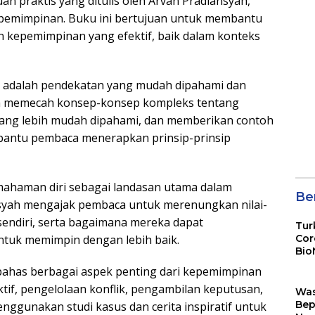
n praktis yang ditulis oleh Arvan Pradiansyah,
kepemimpinan. Buku ini bertujuan untuk membantu
epemimpinan yang efektif, baik dalam konteks
ni adalah pendekatan yang mudah dipahami dan
ah memecah konsep-konsep kompleks tentang
ang lebih mudah dipahami, dan memberikan contoh
mbantu pembaca menerapkan prinsip-prinsip
mahaman diri sebagai landasan utama dalam
Ber
nsyah mengajak pembaca untuk merenungkan nilai-
sendiri, serta bagaimana mereka dapat
Tur
Cor
tuk memimpin dengan lebih baik.
Bio
Sin
mbahas berbagai aspek penting dari kepemimpinan
if, pengelolaan konflik, pengambilan keputusan,
Wa
Bep
ggunakan studi kasus dan cerita inspiratif untuk