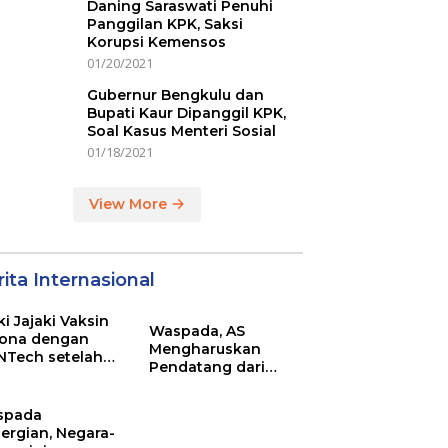
Daning Saraswati Penuhi
Panggilan KPK, Saksi
Korupsi Kemensos
01/20/2021
Gubernur Bengkulu dan
Bupati Kaur Dipanggil KPK,
Soal Kasus Menteri Sosial
01/18/2021
View More
ita Internasional
ki Jajaki Vaksin
Waspada, AS
ona dengan
Mengharuskan
NTech setelah
Pendatang dari
ovac
Inggris Sertakan
Hasil Tes Corona
spada
ergian, Negara-