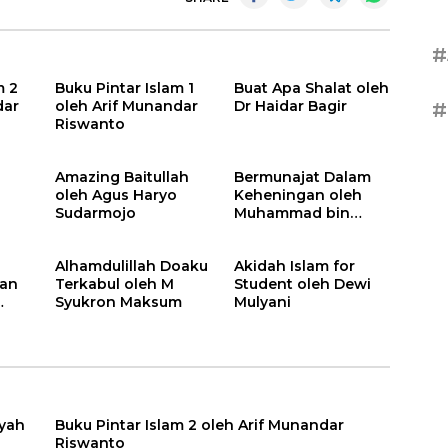
#
m 2
Buku Pintar Islam 1
Buat Apa Shalat oleh
dar
oleh Arif Munandar
Dr Haidar Bagir
#
Riswanto
a
Amazing Baitullah
Bermunajat Dalam
oleh Agus Haryo
Keheningan oleh
Sudarmojo
Muhammad bin
Saleh Abdullah
Alhamdulillah Doaku
Akidah Islam for
ran
Terkabul oleh M
Student oleh Dewi
Syukron Maksum
Mulyani
yah
Buku Pintar Islam 2 oleh Arif Munandar
Riswanto