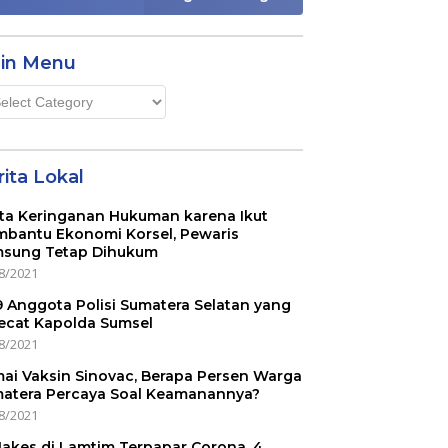
in Menu
n
u
ita Lokal
ta Keringanan Hukuman karena Ikut
bantu Ekonomi Korsel, Pewaris
sung Tetap Dihukum
8/2021
 9 Anggota Polisi Sumatera Selatan yang
ecat Kapolda Sumsel
8/2021
ai Vaksin Sinovac, Berapa Persen Warga
atera Percaya Soal Keamanannya?
8/2021
Nakes di Lamtim Terpapar Corona, 4