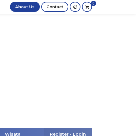
0
About Us
Contact
Wisata
Register - Login