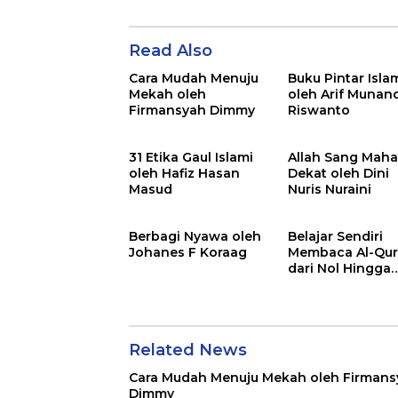
Read Also
Cara Mudah Menuju
Buku Pintar Isla
Mekah oleh
oleh Arif Munan
Firmansyah Dimmy
Riswanto
31 Etika Gaul Islami
Allah Sang Mah
oleh Hafiz Hasan
Dekat oleh Dini
Masud
Nuris Nuraini
Berbagi Nyawa oleh
Belajar Sendiri
Johanes F Koraag
Membaca Al-Qu
dari Nol Hingga
Mahir oleh
Muhammad
Safrodin
Related News
Cara Mudah Menuju Mekah oleh Firmans
Dimmy