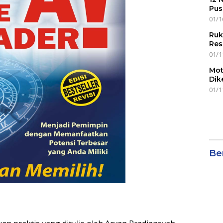
Pus
01/1
Ruk
Res
01/1
Mot
Dik
01/1
Ber