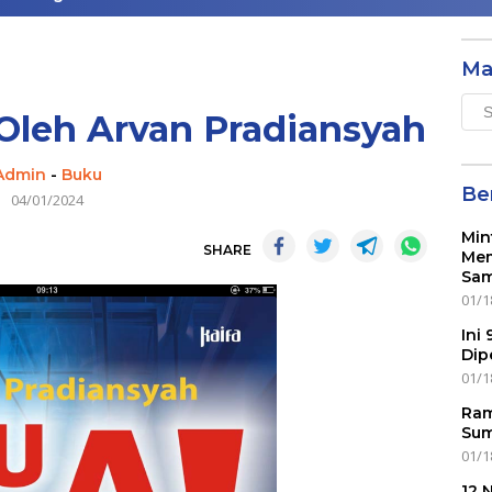
Ma
Mai
Oleh Arvan Pradiansyah
Men
Admin
-
Buku
Ber
04/01/2024
Min
SHARE
Mem
Sam
01/1
Ini
Dip
01/1
Ram
Sum
01/1
12 