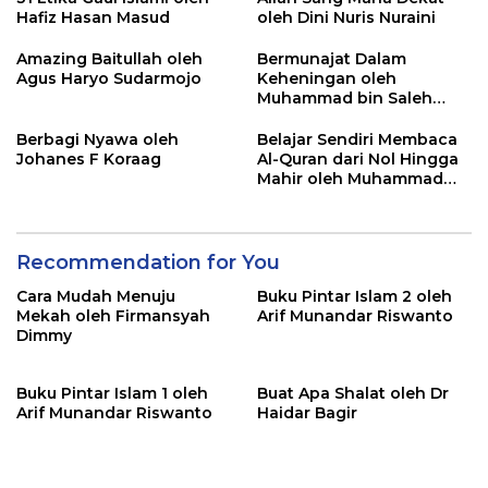
Hafiz Hasan Masud
oleh Dini Nuris Nuraini
Amazing Baitullah oleh
Bermunajat Dalam
Agus Haryo Sudarmojo
Keheningan oleh
Muhammad bin Saleh
Abdullah
Berbagi Nyawa oleh
Belajar Sendiri Membaca
Johanes F Koraag
Al-Quran dari Nol Hingga
Mahir oleh Muhammad
Safrodin
Recommendation for You
Cara Mudah Menuju
Buku Pintar Islam 2 oleh
Mekah oleh Firmansyah
Arif Munandar Riswanto
Dimmy
Buku Pintar Islam 1 oleh
Buat Apa Shalat oleh Dr
Arif Munandar Riswanto
Haidar Bagir