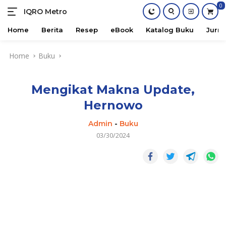
0
IQRO Metro
Lets
Bright
Home
Berita
Resep
eBook
Katalog Buku
Jurna
Together!
Skip
Home
Buku
to
content
Mengikat Makna Update,
Hernowo
Admin
-
Buku
03/30/2024