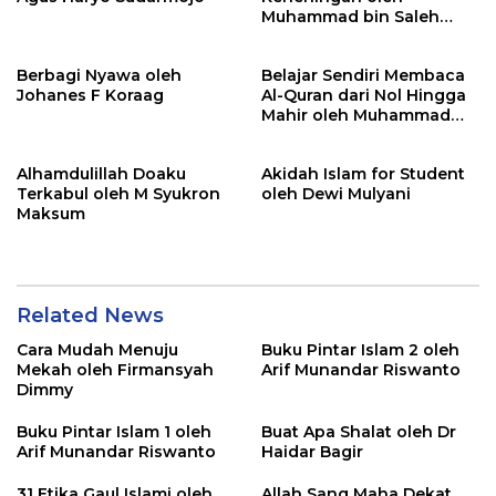
Muhammad bin Saleh
Abdullah
Berbagi Nyawa oleh
Belajar Sendiri Membaca
Johanes F Koraag
Al-Quran dari Nol Hingga
Mahir oleh Muhammad
Safrodin
Alhamdulillah Doaku
Akidah Islam for Student
Terkabul oleh M Syukron
oleh Dewi Mulyani
Maksum
Related News
Cara Mudah Menuju
Buku Pintar Islam 2 oleh
Mekah oleh Firmansyah
Arif Munandar Riswanto
Dimmy
Buku Pintar Islam 1 oleh
Buat Apa Shalat oleh Dr
Arif Munandar Riswanto
Haidar Bagir
31 Etika Gaul Islami oleh
Allah Sang Maha Dekat