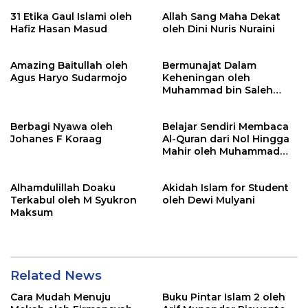
31 Etika Gaul Islami oleh
Allah Sang Maha Dekat
Hafiz Hasan Masud
oleh Dini Nuris Nuraini
Amazing Baitullah oleh
Bermunajat Dalam
Agus Haryo Sudarmojo
Keheningan oleh
Muhammad bin Saleh
Abdullah
Berbagi Nyawa oleh
Belajar Sendiri Membaca
Johanes F Koraag
Al-Quran dari Nol Hingga
Mahir oleh Muhammad
Safrodin
Alhamdulillah Doaku
Akidah Islam for Student
Terkabul oleh M Syukron
oleh Dewi Mulyani
Maksum
Related News
Cara Mudah Menuju
Buku Pintar Islam 2 oleh