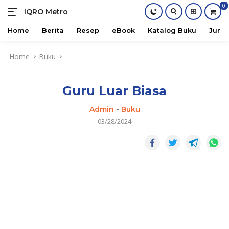
0
IQRO Metro
Lets
Bright
Home
Berita
Resep
eBook
Katalog Buku
Jurna
Together!
Skip
Home
Buku
to
content
Guru Luar Biasa
Admin
-
Buku
03/28/2024