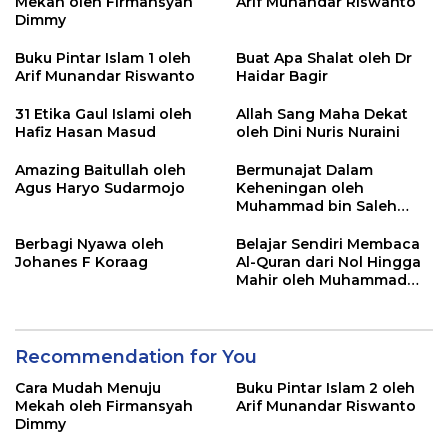
Mekah oleh Firmansyah
Arif Munandar Riswanto
Dimmy
Buku Pintar Islam 1 oleh
Buat Apa Shalat oleh Dr
Arif Munandar Riswanto
Haidar Bagir
31 Etika Gaul Islami oleh
Allah Sang Maha Dekat
Hafiz Hasan Masud
oleh Dini Nuris Nuraini
Amazing Baitullah oleh
Bermunajat Dalam
Agus Haryo Sudarmojo
Keheningan oleh
Muhammad bin Saleh
Abdullah
Berbagi Nyawa oleh
Belajar Sendiri Membaca
Johanes F Koraag
Al-Quran dari Nol Hingga
Mahir oleh Muhammad
Safrodin
Recommendation for You
Cara Mudah Menuju
Buku Pintar Islam 2 oleh
Mekah oleh Firmansyah
Arif Munandar Riswanto
Dimmy