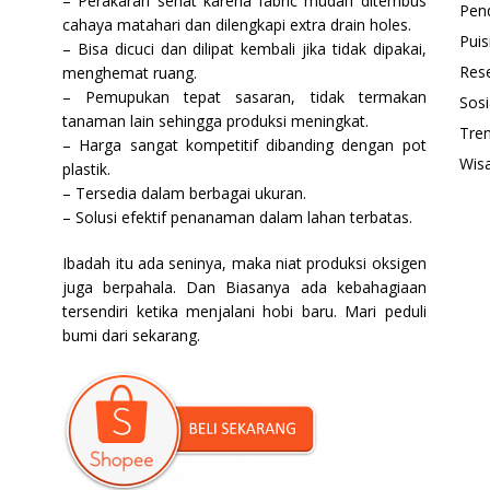
– Perakaran sehat karena fabric mudah ditembus
Pend
cahaya matahari dan dilengkapi extra drain holes.
Puis
– Bisa dicuci dan dilipat kembali jika tidak dipakai,
Res
menghemat ruang.
– Pemupukan tepat sasaran, tidak termakan
Sosi
tanaman lain sehingga produksi meningkat.
Tren
– Harga sangat kompetitif dibanding dengan pot
Wis
plastik.
– Tersedia dalam berbagai ukuran.
– Solusi efektif penanaman dalam lahan terbatas.
Ibadah itu ada seninya, maka niat produksi oksigen
juga berpahala. Dan Biasanya ada kebahagiaan
tersendiri ketika menjalani hobi baru. Mari peduli
bumi dari sekarang.