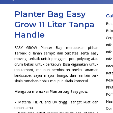
Planter Bag Easy
Ca
Grow 11 Liter Tanpa
Bud
Buk
Handle
Cer
Inf
EASY GROW Planter Bag merupakan pilihan
Info
Terbaik di lahan sempit dan terbatas serta easy
moving, terbaik untuk pengganti pot, polybag atau
Info
drum bekas untuk berkebun. Bisa digunakan untuk
Inte
tabulampot, maupun pembibitan aneka tanaman
Kat
landscape, sayur mayur, bunga, dan lain-lain baik
Kes
skala rumahan/hobiis maupun skala komersil.
Khut
Mengapa memakai Planterbag Easygrow:
Kom
Nas
– Material HDPE anti UV tinggi, sangat kuat dan
tahan lama.
Opin