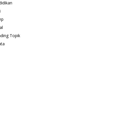
idikan
i
ep
al
ding Topik
ata