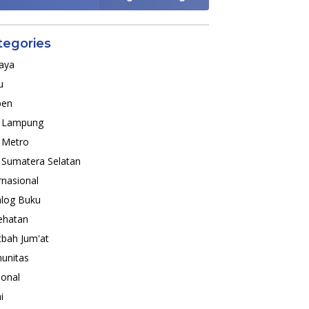
tegories
aya
u
pen
o Lampung
 Metro
 Sumatera Selatan
rnasional
alog Buku
ehatan
bah Jum'at
unitas
ional
i