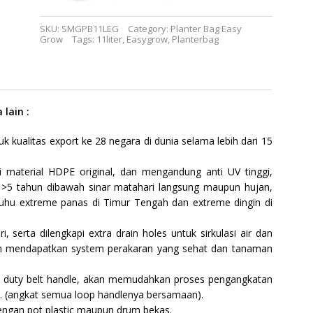
SKU:
SMGPB11LEG
Category:
Planter Bag Easy
Grow
Tags:
11liter
,
Easygrow
,
Planterbag
lain :
kualitas export ke 28 negara di dunia selama lebih dari 15
 material HDPE original, dan mengandung anti UV tinggi,
 >5 tahun dibawah sinar matahari langsung maupun hujan,
 suhu extreme panas di Timur Tengah dan extreme dingin di
serta dilengkapi extra drain holes untuk sirkulasi air dan
kan mendapatkan system perakaran yang sehat dan tanaman
y duty belt handle, akan memudahkan proses pengangkatan
e. (angkat semua loop handlenya bersamaan).
engan pot plastic maupun drum bekas.